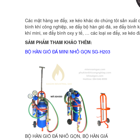
Các mặt hàng xe đẩy, xe kéo khác do chúng tôi sản xuất 
bình khí công nghiệp, xe đẩy bộ hàn gió đá, xe đẩy bình
khí mini, xe đẩy bình oxy y tế, … các loại xe đẩy, xe kéo
SẢM PHẨM THAM KHẢO THÊM:
BỘ HÀN GIÓ ĐÁ MINI NHỎ GỌN SG-H203
BỘ HÀN GIÓ ĐÁ NHỎ GỌN, BỘ HÀN GIÁ