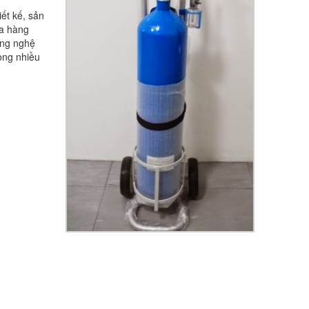
ết kế, sản
ửa hàng
ông nghệ
ong nhiều