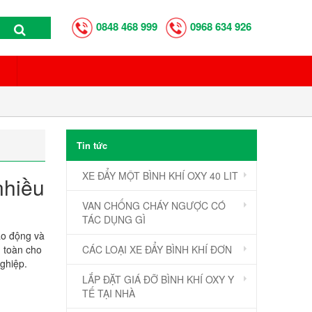
0848 468 999
0968 634 926
Tin tức
XE ĐẨY MỘT BÌNH KHÍ OXY 40 LIT
nhiều
VAN CHỐNG CHÁY NGƯỢC CÓ
TÁC DỤNG GÌ
ao động và
n toàn cho
CÁC LOẠI XE ĐẨY BÌNH KHÍ ĐƠN
ghiệp.
LẮP ĐẶT GIÁ ĐỠ BÌNH KHÍ OXY Y
TẾ TẠI NHÀ