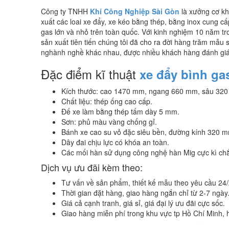
Công ty TNHH
Khí Công Nghiệp Sài Gòn
là xưởng cơ khí
xuất các loai xe đẩy, xe kéo bằng thép, bằng inox cung c
gas lớn và nhỏ trên toàn quốc. Với kinh nghiệm 10 năm tr
sản xuất tiên tiến chúng tôi đã cho ra đời hàng trăm mẫu
nghành nghề khác nhau, được nhiều khách hàng đánh giá
Đặc điểm kĩ thuật
xe đẩy bình ga
Kích thước: cao 1470 mm, ngang 660 mm, sâu 32
Chất liệu: thép ống cao cấp.
Đế xe làm bằng thép tấm dày 5 mm.
Sơn: phủ màu vàng chống gỉ.
Bánh xe cao su vỏ đặc siêu bền, đường kính 320 m
Dây đai chịu lực có khóa an toàn.
Các mối hàn sử dụng công nghệ hàn Mig cực kì ch
Dịch vụ ưu đãi kèm theo:
Tư vấn về sản phẩm, thiết kế mẫu theo yêu cầu 24/
Thời gian đặt hàng, giao hàng ngắn chỉ từ 2-7 ngày
Giá cả cạnh tranh, giá sỉ, giá đại lý ưu đãi cực sốc.
Giao hàng miễn phí trong khu vực tp Hồ Chí Minh, h