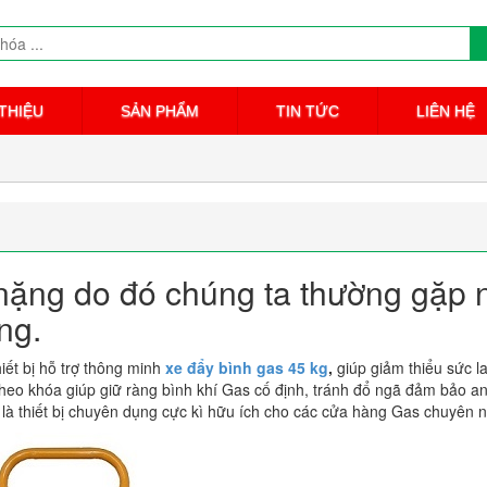
 THIỆU
SẢN PHẨM
TIN TỨC
LIÊN HỆ
 nặng do đó chúng ta thường gặp 
ng.
hiết bị hỗ trợ thông minh
xe đẩy bình gas 45 kg
,
giúp giảm thiểu sức l
theo khóa giúp giữ ràng bình khí Gas cố định, tránh đổ ngã đảm bảo a
g là thiết bị chuyên dụng cực kì hữu ích cho các cửa hàng Gas chuyên n