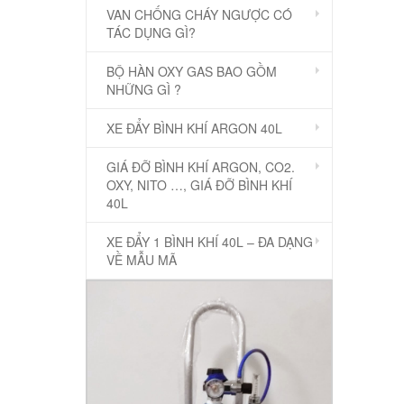
VAN CHỐNG CHÁY NGƯỢC CÓ
TÁC DỤNG GÌ?
BỘ HÀN OXY GAS BAO GỒM
NHỮNG GÌ ?
XE ĐẨY BÌNH KHÍ ARGON 40L
GIÁ ĐỠ BÌNH KHÍ ARGON, CO2.
OXY, NITO …, GIÁ ĐỠ BÌNH KHÍ
40L
XE ĐẨY 1 BÌNH KHÍ 40L – ĐA DẠNG
VỀ MẪU MÃ