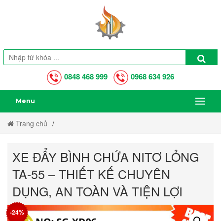
0848 468 999
0968 634 926
Menu
Trang chủ
Xe Đẩy Bình Chứa Nitơ Lỏng Ta-55 – Thiết Kế Chuyên Dụng, An
XE ĐẨY BÌNH CHỨA NITƠ LỎNG
Toàn Và Tiện Lợi
TA-55 – THIẾT KẾ CHUYÊN
DỤNG, AN TOÀN VÀ TIỆN LỢI
-24%