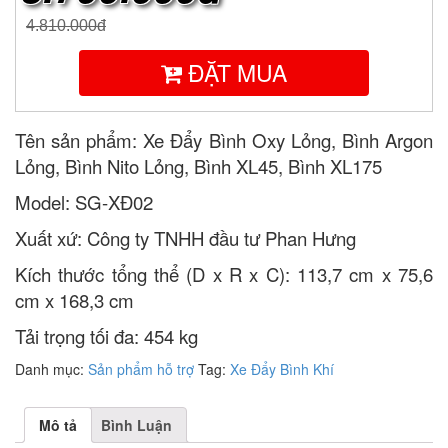
4.810.000đ
ĐẶT MUA
Tên sản phẩm: Xe Đẩy Bình Oxy Lỏng, Bình Argon
Lỏng, Bình Nito Lỏng, Bình XL45, Bình XL175
Model: SG-XĐ02
Xuất xứ: Công ty TNHH đầu tư Phan Hưng
Kích thước tổng thể (D x R x C): 113,7 cm x 75,6
cm x 168,3 cm
Tải trọng tối đa: 454 kg
Danh mục:
Sản phẩm hỗ trợ
Tag:
Xe Đẩy Bình Khí
Mô tả
Bình Luận