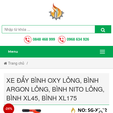
0848 468 999
0968 634 926
Menu
Trang chủ
Xe Đẩy Bình Oxy Lỏng, Bình Argon Lỏng, Bình Nito Lỏng, Bình
XE ĐẨY BÌNH OXY LỎNG, BÌNH
XL45, Bình XL175
ARGON LỎNG, BÌNH NITO LỎNG,
BÌNH XL45, BÌNH XL175
-24%