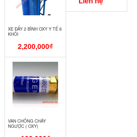
Liên hệ
XE ĐẨY 2 BÌNH OXY Y TẾ 6
KHỐI
2,200,000
₫
VAN CHỐNG CHÁY
NGƯỢC ( OXY)