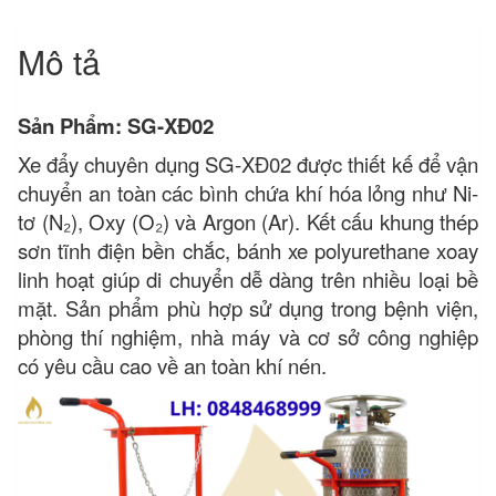
Mô tả
Sản Phẩm: SG-XĐ02
Xe đẩy chuyên dụng SG-XĐ02 được thiết kế để vận
chuyển an toàn các bình chứa khí hóa lỏng như Ni-
tơ (N₂), Oxy (O₂) và Argon (Ar). Kết cấu khung thép
sơn tĩnh điện bền chắc, bánh xe polyurethane xoay
linh hoạt giúp di chuyển dễ dàng trên nhiều loại bề
mặt. Sản phẩm phù hợp sử dụng trong bệnh viện,
phòng thí nghiệm, nhà máy và cơ sở công nghiệp
có yêu cầu cao về an toàn khí nén.