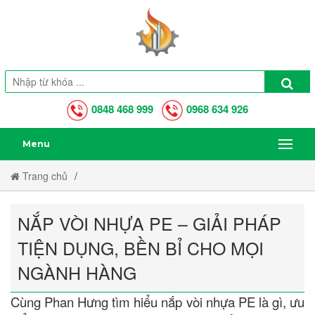
0848 468 999
0968 634 926
Menu
Trang chủ
Nắp Vòi Nhựa PE – Giải Pháp Tiện Dụng, Bền Bỉ Cho Mọi Ngành
NẮP VÒI NHỰA PE – GIẢI PHÁP
Hàng
TIỆN DỤNG, BỀN BỈ CHO MỌI
NGÀNH HÀNG
Cùng Phan Hưng tìm hiểu nắp vòi nhựa PE là gì, ưu