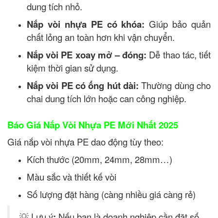
dung tích nhỏ.
Nắp vòi nhựa PE có khóa:
Giúp bảo quản
chất lỏng an toàn hơn khi vận chuyển.
Nắp vòi PE xoay mở – đóng:
Dễ thao tác, tiết
kiệm thời gian sử dụng.
Nắp vòi PE có ống hút dài:
Thường dùng cho
chai dung tích lớn hoặc can công nghiệp.
Báo Giá Nắp Vòi Nhựa PE Mới Nhất 2025
Giá nắp vòi nhựa PE dao động tùy theo:
Kích thước (20mm, 24mm, 28mm…)
Màu sắc và thiết kế vòi
Số lượng đặt hàng (càng nhiều giá càng rẻ)
💡 Lưu ý
:
Nếu bạn là doanh nghiệp cần đặt số