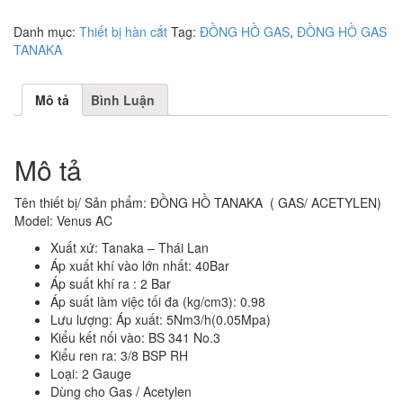
Danh mục:
Thiết bị hàn cắt
Tag:
ĐỒNG HỒ GAS
,
ĐỒNG HỒ GAS
TANAKA
Mô tả
Bình Luận
Mô tả
Tên thiết bị/ Sản phẩm: ĐỒNG HỒ TANAKA ( GAS/ ACETYLEN)
Model: Venus AC
Xuất xứ: Tanaka – Thái Lan
Áp xuất khí vào lớn nhất: 40Bar
Áp suất khí ra : 2 Bar
Áp suất làm việc tối đa (kg/cm3): 0.98
Lưu lượng: Áp xuất: 5Nm3/h(0.05Mpa)
Kiểu kết nối vào: BS 341 No.3
Kiểu ren ra: 3/8 BSP RH
Loại: 2 Gauge
Dùng cho Gas / Acetylen