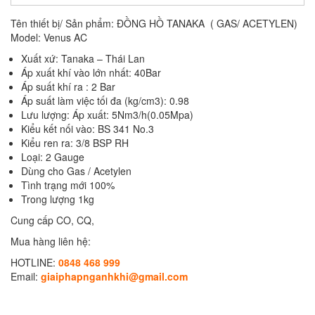
Tên thiết bị/ Sản phẩm: ĐỒNG HỒ TANAKA ( GAS/ ACETYLEN)
Model: Venus AC
Xuất xứ: Tanaka – Thái Lan
Áp xuất khí vào lớn nhất: 40Bar
Áp suất khí ra : 2 Bar
Áp suất làm việc tối đa (kg/cm3): 0.98
Lưu lượng: Áp xuất: 5Nm3/h(0.05Mpa)
Kiểu kết nối vào: BS 341 No.3
Kiểu ren ra: 3/8 BSP RH
Loại: 2 Gauge
Dùng cho Gas / Acetylen
Tình trạng mới 100%
Trong lượng 1kg
Cung cấp CO, CQ,
Mua hàng liên hệ:
HOTLINE:
0848 468 999
Email:
giaiphapnganhkhi@gmail.com