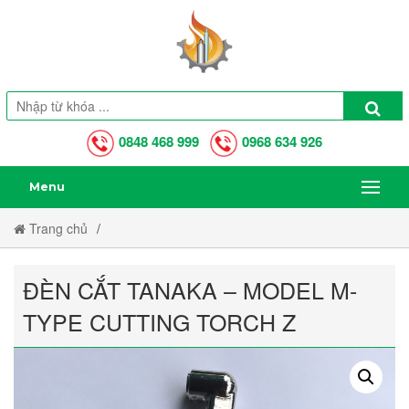
0848 468 999
0968 634 926
Menu
Trang chủ
ĐÈN CẮT TANAKA – Model M-Type Cutting Torch Z
ĐÈN CẮT TANAKA – MODEL M-
TYPE CUTTING TORCH Z