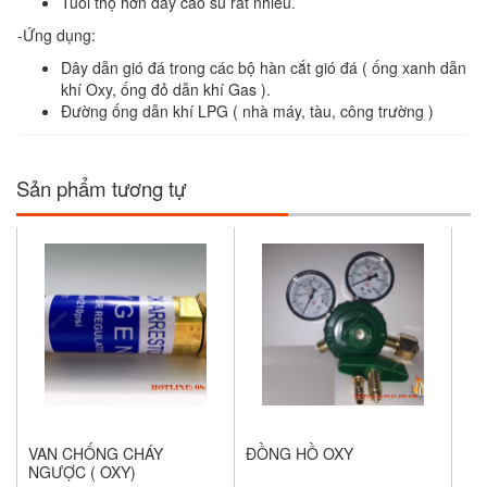
Tuổi thọ hơn dây cao su rất nhiều.
-Ứng dụng:
Dây dẫn gió đá trong các bộ hàn cắt gió đá ( ống xanh dẫn
khí Oxy, ống đỏ dẫn khí Gas ).
Đường ống dẫn khí LPG ( nhà máy, tàu, công trường )
Sản phẩm tương tự
VAN CHỐNG CHÁY
ĐỒNG HỒ OXY
NGƯỢC ( OXY)