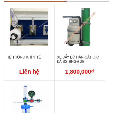
HỆ THỐNG KHÍ Y TẾ
XE ĐẨY BỘ HÀN-CẮT GIÓ
ĐÁ SG-BHGĐ-2B
Liên hệ
1,800,000
₫