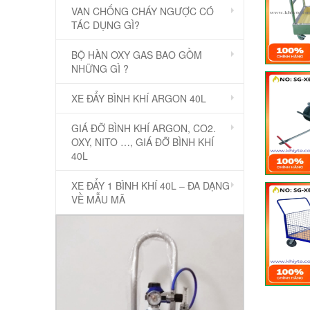
VAN CHỐNG CHÁY NGƯỢC CÓ
TÁC DỤNG GÌ?
BỘ HÀN OXY GAS BAO GỒM
NHỮNG GÌ ?
XE ĐẨY BÌNH KHÍ ARGON 40L
GIÁ ĐỠ BÌNH KHÍ ARGON, CO2.
OXY, NITO …, GIÁ ĐỠ BÌNH KHÍ
40L
XE ĐẨY 1 BÌNH KHÍ 40L – ĐA DẠNG
VỀ MẪU MÃ