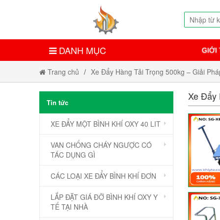
DANH MỤC
GIỚI
Trang chủ
Xe Đẩy Hàng Tải Trọng 500kg – Giải Ph
Xe Đẩy 
Tin tức
XE ĐẨY MỘT BÌNH KHÍ OXY 40 LIT
VAN CHỐNG CHÁY NGƯỢC CÓ
TÁC DỤNG GÌ
CÁC LOẠI XE ĐẨY BÌNH KHÍ ĐƠN
LẮP ĐẶT GIÁ ĐỠ BÌNH KHÍ OXY Y
TẾ TẠI NHÀ