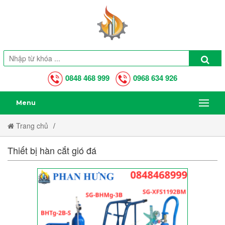
0848 468 999
0968 634 926
Menu
Trang chủ
Top 20 Loại Xe Đẩy Bình Khí Oxy, CO2, Nito, Argon, Gió Đá Tốt
Thiết bị hàn cắt gió đá
Nhất Hiện Nay